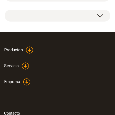
Peso
1 sensor de instalación posterior de NO
.
2
18 g
Medidas
40 x 30 x 30 mm (L x A x H)
Productos
Material de la carcasa / del producto
Servicio
Plastic
Empresa
Color del producto
Black; 0
Contacto