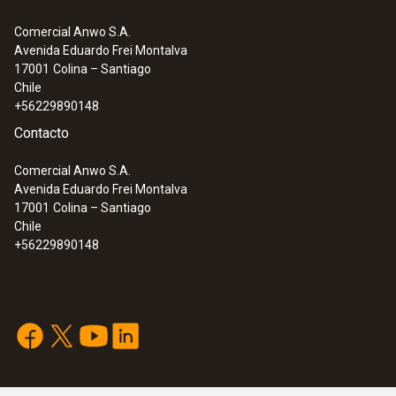
Medición de NO₂
Comercial Anwo S.A.
Avenida Eduardo Frei Montalva
:
0632 3340
17001
Colina – Santiago
testo 340 - Analizador de combustión
Rango
Chile
para la industria
+56229890148
0 hasta 500 ppm
Contacto
Resolución
Comercial Anwo S.A.
Avenida Eduardo Frei Montalva
0,1 ppm
17001
Colina – Santiago
Chile
+56229890148