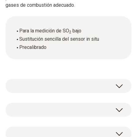
gases de combustión adecuado.
Para la medición de SO
bajo
2
Sustitución sencilla del sensor in situ
Precalibrado
Datos técnicos generales
Peso
1 sensor de repuesto de SO
bajo.
2