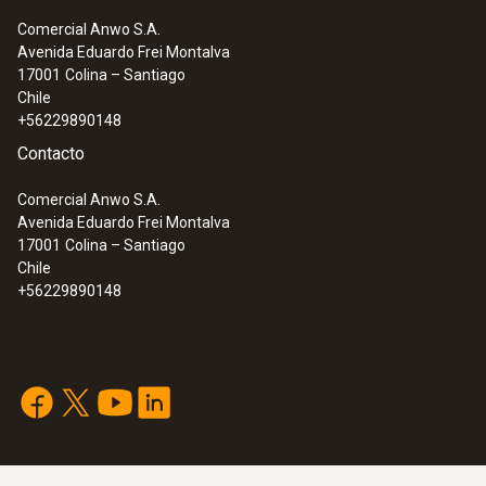
Comercial Anwo S.A.
Avenida Eduardo Frei Montalva
17001
Colina – Santiago
Chile
+56229890148
Contacto
:
0564 2552
Comercial Anwo S.A.
testo 552i - Sonda de vacío inalámbrica
Avenida Eduardo Frei Montalva
controlada por App
17001
Colina – Santiago
Reconocimiento rápido y sencillo de vacío
Chile
gracias a una representación gráfica en la
+56229890148
App o en la pantalla del analizador digital de
refrigeración