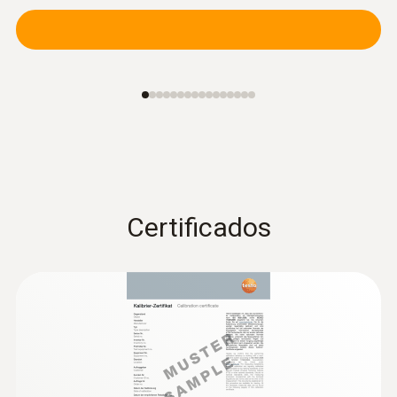
:
0613 5605
Sonda abrazadera (NTC) - para
diámetros de tubería entre 5 y 65 mm
Certificados
Sujeción sencilla de la sonda en tubos con
un diámetro entre 5 y 65 mm