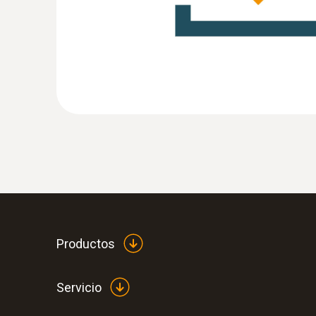
:
0555 6351
testo 6351 - Transmisor de presión difer
industria
Productos
Servicio