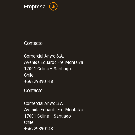
Empresa
Contacto
Comercial Anwo S.A.
:
0555 6621
Avenida Eduardo Frei Montalva
testo 6621 - Transmisor de temperatur
17001
Colina – Santiago
Chile
+56229890148
Contacto
Comercial Anwo S.A.
Avenida Eduardo Frei Montalva
17001
Colina – Santiago
Chile
+56229890148