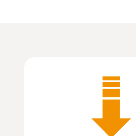
:
0555 6383
testo 6383 - Transmisor de presión difer
blancas