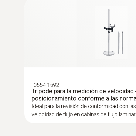
Presión absoluta
:
0554 1592
Trípode para la medición de velocidad -
posicionamiento conforme a las norma
:
0563 4410
Ideal para la revisión de conformidad con la
Set combinado 2 para caudal testo 440 
velocidad de flujo en cabinas de flujo laminar
Bluetooth®