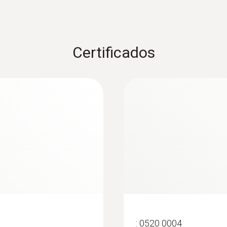
Certificados
:
0563 4405
testo 440 con
Set de CO₂ testo 4
:
0520 0004