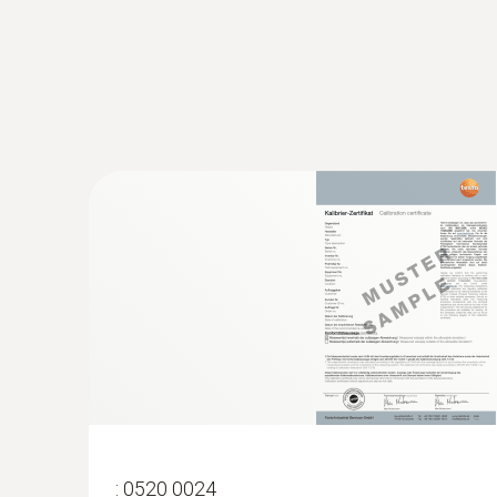
:
0563 4408
Set combinado para el nivel de confort 
Bluetooth®
:
0520 0024