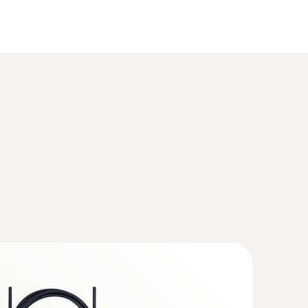
long., acero inoxidable, para medición
g flow velocity
ra caudal testo 440 delta P con