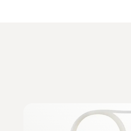
:
0638 1347
Sonda precisa de presión, 100 Pa, en ca
resistent... - Sonda precisa de presión, 
diferencial)
:
0563 4409
Set combinado 1 para caudal testo 440 
Bluetooth®