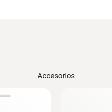
Temperatura de funcionamiento
0 hasta +600 ºC
Material de la carcasa / del producto
Carcasa metálica
:
0635 2045
ja metálica
Tubo Pitot, 500 mm 
Color del producto
100 Pa (presión
de... - for measurin
plata
Accesorios
:
0563 4410
delta P con
Set combinado 2 pa
Bluetooth®