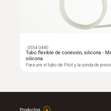
:
0635 2145
:
0554 0440
Tubo de Pitot de acero inoxidable, long
Tubo flexible de conexión, silicona - 
mm - para la medición de la velocidad de
silicona
Para unir el tubo de Pitot y la sonda de presi
:
0563 0400 73
Set de caudal testo 400 con sonda de hi
Productos