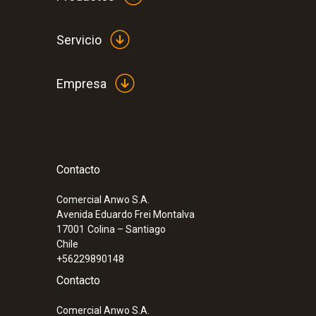
Servicio
Empresa
Contacto
:
0563 0401 01
Comercial Anwo S.A.
Set para el nivel de confort testo 400 c
Avenida Eduardo Frei Montalva
17001
Colina – Santiago
Chile
+56229890148
Contacto
Comercial Anwo S.A.