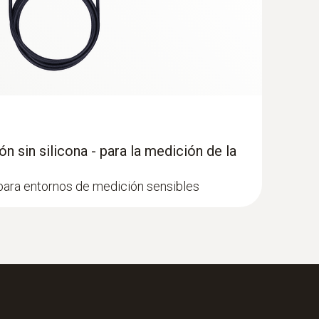
ero inoxidable, longitud de 1000 mm, Ø
 sin silicona - para la medición de la
ción de la velocidad de flujo
 para entornos de medición sensibles
o 400 con sonda de molinete de 16 mm