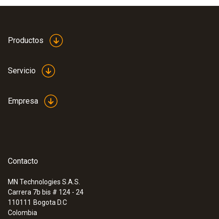
Productos
Servicio
Empresa
Contacto
MN Technologies S.A.S.
Carrera 7b bis # 124 - 24
:
0560 6351
110111
Bogota D.C
testo 635-1 - Medidor de temperatura y
Colombia
humedad