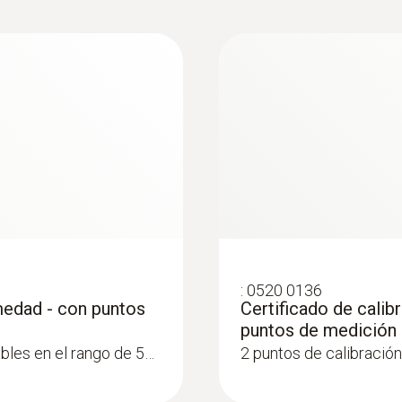
(TE tipo K)
:
0520 0136
medad - con puntos
Certificado de calib
puntos de medición
bles en el rango de 5…
2 puntos de calibración:
Sondas de humedad