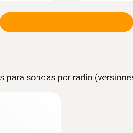
para sondas por radio (versione
:
0636 2161
 la humedad en
Sonda de humedad 
Sonda para mediciones
és de la humedad de
temperatura ambiente