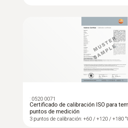
Tipo K (NiCr-Ni)
:
0636 9736
Módulo de humedad Compact Professio
Para mediciones inalámbricas de humedad y 
:
0520 0071
Certificado de calibración ISO para tem
puntos de medición
3 puntos de calibración: +60 / +120 / +180 °