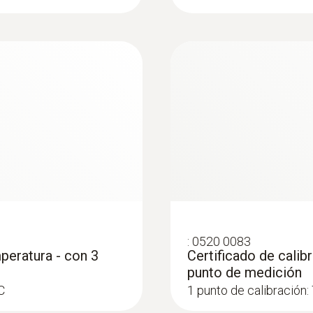
Rango
nal
-200 hasta +1370 ºC
temperatura
Exactitud
±(0,2 ºC + 0,5 % del v.m.) (Resto rango)
±0,3 ºC (-60 hasta +60 ºC)
Sondas de ambiente
Resolución
0,1 ºC
:
0520 0083
peratura - con 3
Certificado de cali
punto de medición
C
1 punto de calibración