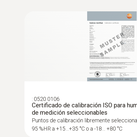
:
0602 1793
Sonda robusta de temperatura ambiente 
Termopar tipo K
:
0520 0106
Certificado de calibración ISO para hu
de medición seleccionables
Puntos de calibración libremente selecciona
95 %HR a +15…+35 °C o a -18… +80 °C