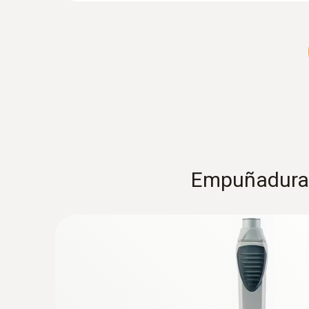
Empuñaduras 
:
0636 2135
Sonda fina de humedad (Ø 4 mm) - para
materiales
Medición de la humedad en materiales a trav
equilibrio