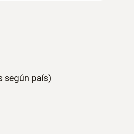
s según país)
robusta
 relativas de humedad ambiental y