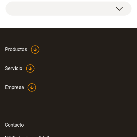
Cable de corriente y datos, así como una
fuente de alimentación para el registrador de
datos testo 150, testo Saveris Base V 3.0 y
testo UltraRange Gateway.
Productos
Servicio
Empresa
Contacto