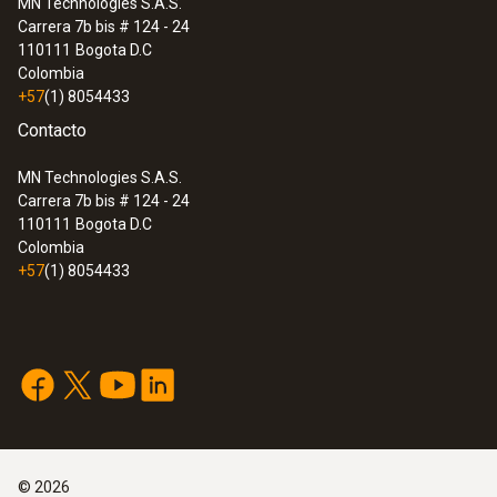
MN Technologies S.A.S.
Carrera 7b bis # 124 - 24
:
0572 9320
110111
Bogota D.C
testo Saveris Base V 3.0 - Estación
Colombia
base
+57
(1) 8054433
Contacto
MN Technologies S.A.S.
Carrera 7b bis # 124 - 24
110111
Bogota D.C
Colombia
+57
(1) 8054433
:
0572 9310
©
2026
testo UltraRange Gateway - para