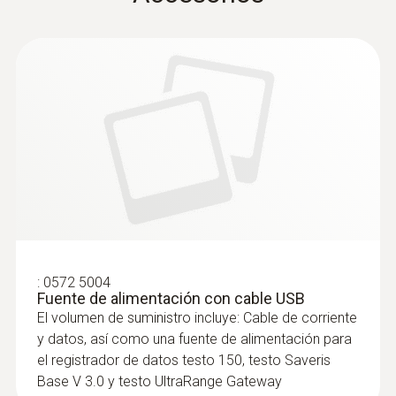
permite la transferencia autónoma y segura
testo t150 T1
de los valores medidos a lo largo de grandes
distancias.
Todos los módulos de registrador de datos
emiten alarmas en caso de incumplimiento
EU declaration of
de los valores límite a través del software de
(
33.05 KB
)
conformity testo 150 T1
gestión de datos de medición testo Saveris
PRO/CFR y el cockpit testo Saveris.
testo Saveris 1 Manual de
(
2.6 MB
)
instrucciones
Instruction Manual 150
(
1.0 MB
)
:
0572 5004
data logger module
Fuente de alimentación con cable USB
El volumen de suministro incluye: Cable de corriente
y datos, así como una fuente de alimentación para
el registrador de datos testo 150, testo Saveris
Base V 3.0 y testo UltraRange Gateway