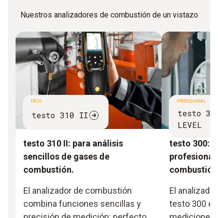
Nuestros analizadores de combustión de un vistazo
FÁCIL
PROFESIONAL
testo 30
testo 310 II
LEVEL
testo 310 II: para análisis
testo 300: p
sencillos de gases de
profesional
combustión.
combustión
El analizador de combustión
El analizado
combina funciones sencillas y
testo 300 es 
precisión de medición: perfecto
mediciones 