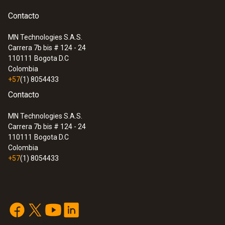
Contacto
MN Technologies S.A.S.
Carrera 7b bis # 124 - 24
:
0563 0101
110111
Bogota D.C
Kit de temperatura para el aceite de
Colombia
cocina
+57
(1) 8054433
Contacto
MN Technologies S.A.S.
Carrera 7b bis # 124 - 24
110111
Bogota D.C
Colombia
+57
(1) 8054433