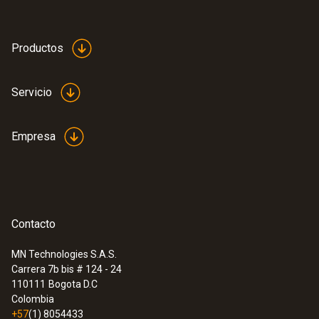
Productos
:
0564 5581
testo 558s - Analizador digital de
Servicio
refrigeración con bloque de válvulas de
4 vías y pantalla táctil intuitiva
Empresa
Contacto
MN Technologies S.A.S.
Carrera 7b bis # 124 - 24
110111
Bogota D.C
Colombia
+57
(1) 8054433