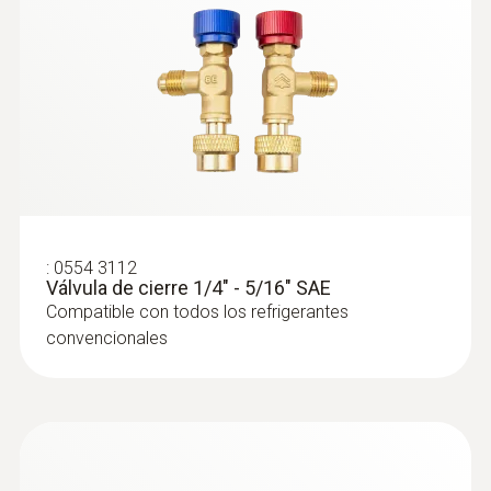
:
0564 5583
Set de vacío Smart testo 558s con
tubos flexibles de llenado - Analizador
digital de refrigeración inteligente con
:
0554 3112
sondas inalámbricas de temperatura y
Válvula de cierre 1/4" - 5/16" SAE
vacío, y juego de 4 tubos de llenado
Compatible con todos los refrigerantes
convencionales