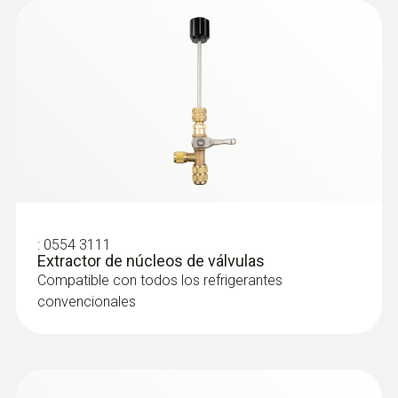
:
0564 5584
Set de vacío Smart testo 558s con
pinza amperimétrica - Analizador digital
de refrigeración inteligente con pinza
amperimétrica y sondas inalámbricas
de temperatura y vacío
:
0554 3111
Extractor de núcleos de válvulas
Compatible con todos los refrigerantes
convencionales