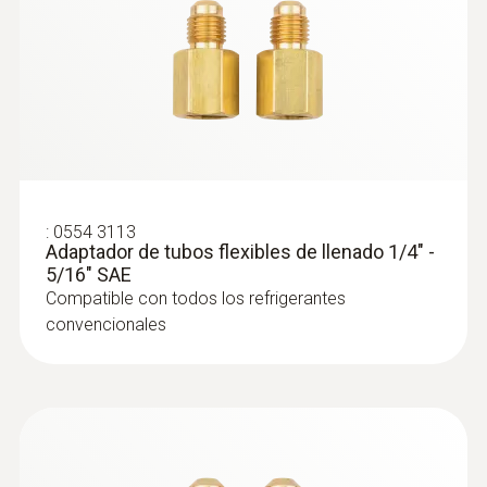
:
0564 5582
Set de vacío Smart testo 558s -
Analizador digital de refrigeración
:
0554 3113
inteligente con sondas inalámbricas de
Adaptador de tubos flexibles de llenado 1/4" -
temperatura y vacío
5/16" SAE
Compatible con todos los refrigerantes
convencionales