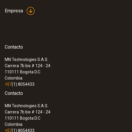
sistemas de refrigeración, climatización e
Empresa
instalaciones de calefacción gracias a una
conexión inalámbrica con el teléfono
inteligente o la tableta
Contacto
MN Technologies S.A.S.
Carrera 7b bis # 124 - 24
110111
Bogota D.C
Colombia
+57
(1) 8054433
Contacto
MN Technologies S.A.S.
Carrera 7b bis # 124 - 24
110111
Bogota D.C
Colombia
+57
(1) 8054433