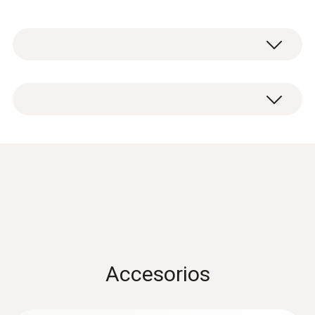
Set de 3 tubos flexibles de llenado con válvula
1/4" - 5/16" SAE
Accesorios