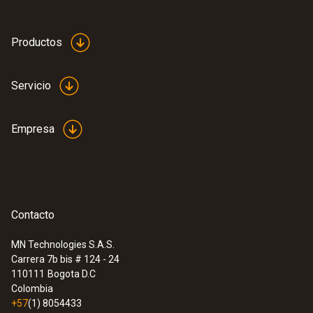
Productos
:
0564 5581
testo 558s - Analizador digital de
Servicio
refrigeración con bloque de válvulas de
4 vías y pantalla táctil intuitiva
Empresa
Contacto
MN Technologies S.A.S.
Carrera 7b bis # 124 - 24
110111
Bogota D.C
Colombia
+57
(1) 8054433