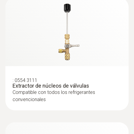
:
0564 5584
Set de vacío Smart testo 558s con
pinza amperimétrica - Analizador digital
de refrigeración inteligente con pinza
amperimétrica y sondas inalámbricas
de temperatura y vacío
:
0554 3111
Extractor de núcleos de válvulas
Compatible con todos los refrigerantes
convencionales