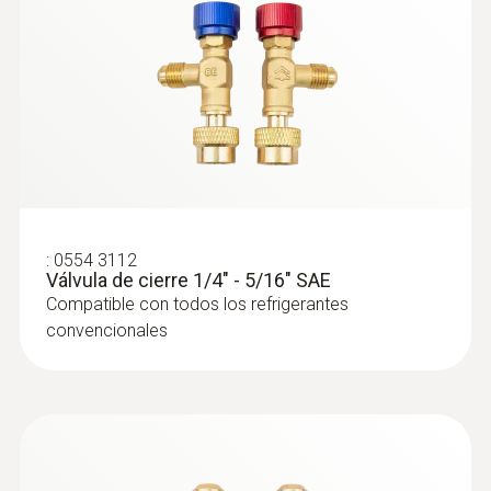
:
0564 5583
Set de vacío Smart testo 558s con
tubos flexibles de llenado - Analizador
digital de refrigeración inteligente con
:
0554 3112
sondas inalámbricas de temperatura y
Válvula de cierre 1/4" - 5/16" SAE
vacío, y juego de 4 tubos de llenado
Compatible con todos los refrigerantes
convencionales