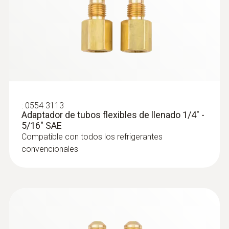
:
0564 5582
Set de vacío Smart testo 558s -
Analizador digital de refrigeración
:
0554 3113
inteligente con sondas inalámbricas de
Adaptador de tubos flexibles de llenado 1/4" -
temperatura y vacío
5/16" SAE
Compatible con todos los refrigerantes
convencionales