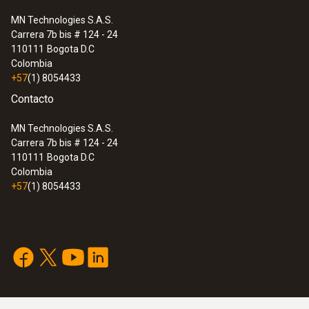
Color del producto
testo 108 - Termómetro digital para el
sector alimentario
MN Technologies S.A.S.
azul; plata
Carrera 7b bis # 124 - 24
110111
Bogota D.C
Colombia
Intervalo de medición
+57
(1) 8054433
Contacto
5 s
MN Technologies S.A.S.
Carrera 7b bis # 124 - 24
110111
Bogota D.C
Tipo T (Cu-CuNi)
Colombia
+57
(1) 8054433
Rango
-50 hasta +350 ºC
:
0572 1753
testo 175 T3 - Registrador de
Exactitud
temperatura