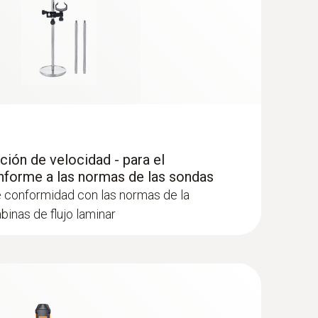
a de temperatura y humedad de alta
lelo de la humedad ambiental relativa y la
40 con Bluetooth®
 interiores incl. medición a largo plazo
dición claramente estructurado para
ción de velocidad - para el
zo así como para la determinación paralela de
forme a las normas de las sondas
CO₂ humedad y temperatura ambiente en
de conformidad con las normas de la
binas de flujo laminar