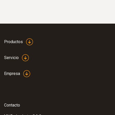
inteligente
Medición cómoda de la temperatura en
sistemas de refrigeración, climatización e
instalaciones de calefacción gracias a una
conexión inalámbrica con el teléfono
inteligente o la tableta
Productos
Servicio
Empresa
Contacto