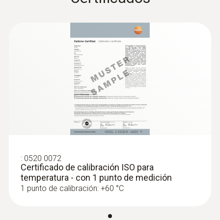
Sonda de pinza (NTC) - con cable de 5
m
Sensor de temperatura NTC preciso
:
0520 0072
Certificado de calibración ISO para
temperatura - con 1 punto de medición
1 punto de calibración: +60 °C
:
0560 2115 02
testo 115i - Termómetro de pinza con
manejo a través de un teléfono