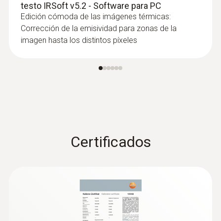
testo IRSoft v5.2 - Software para PC
Edición cómoda de las imágenes térmicas:
Representación y análisis de
Corrección de la emisividad para zonas de la
revestimientos del edificio en
imagen hasta los distintos píxeles
una imagen
Termografía detallada de edificaciones
grandes
Visualización de irregularidades térmicas
del revestimiento del edificio en una
imagen térmica: El asistente para
Certificados
imágenes panorámicas une varias
imágenes del revestimiento del edificio en
una imagen general