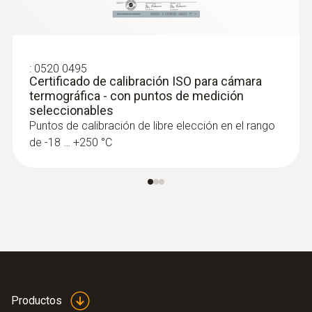
Determinación segura de la rotura en la
tubería mediante la cámara termográfica
sin dañar innecesariamente paredes o
suelos
:
0520 0495
Certificado de calibración ISO para cámara
Localización precisa de fugas en
termográfica - con puntos de medición
calefacciones de suelo radiante y otras
seleccionables
tuberías inaccesibles, por ejemplo, debajo
Puntos de calibración de libre elección en el rango
del revoque
de -18 … +250 °C
Localización de fugas en
tejados planos
Detección de zonas húmedas en tejados:
Las cámaras termográficas muestran las
Productos