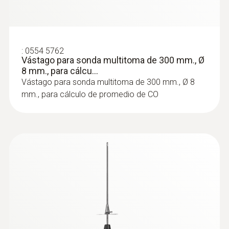
calor necesaria para conseguir la temperatura
ambiente requerida para habitaciones
individuales Las condiciones operativas con
:
0554 5762
fallos darán como resultado un exceso
Vástago para sonda multitoma de 300 mm., Ø
considerable en el consumo de electricidad y
8 mm., para cálcu...
energía de calefacción. El reglamento de
Vástago para sonda multitoma de 300 mm., Ø 8
ahorro de energía alemán (EnEV) requiere el
mm., para cálculo de promedio de CO
ajuste hidráulico para los sistemas que se
instalan o revisan por esta precisa razón.