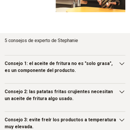
5 consejos de experto de Stephanie
Consejo 1: el aceite de fritura no es "solo grasa",
es un componente del producto.
El aceite se convierte en un componente frito del alimento
Consejo 2: las patatas fritas crujientes necesitan
y define significativamente su sabor, textura, caducidad y
un aceite de fritura algo usado.
valor nutricional. Una zona TPM media es ideal, ya que
garantiza el mejor equilibrio entre el desarrollo del aroma,
el dorado y la absorción de grasa.
El aceite demasiado fresco provoca que las patatas fritas
Consejo 3: evite freír los productos a temperatura
queden blandas, pálidas y sin corteza. Por el contrario, el
muy elevada.
aceite excesivamente usado hace que las patatas fritas se