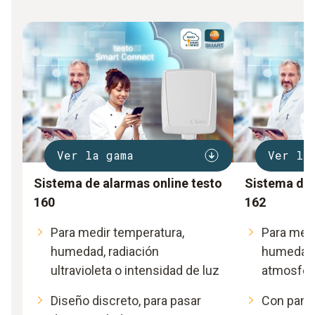
Ver la gama
Ver la
Sistema de alarmas online testo
Sistema de 
160
162
Para medir temperatura,
Para medi
humedad, radiación
humedad,
ultravioleta o intensidad de luz
atmosfér
Diseño discreto, para pasar
Con panta