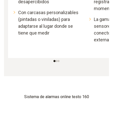
desapercibidos
registra
moment
Con carcasas personalizables
(pintadas o viniladas) para
La gama 
adaptarse al lugar donde se
sensores 
tiene que medir
conector
externas
Sistema de alarmas online testo 160