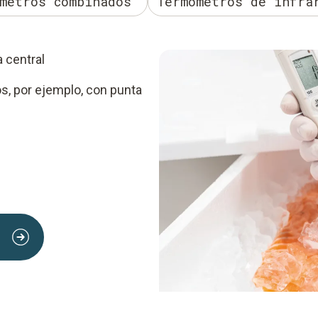
metros combinados
Termómetros de infra
 central
s, por ejemplo, con punta