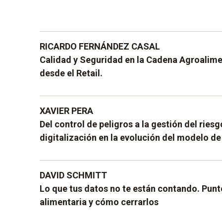
RICARDO FERNÁNDEZ CASAL
Calidad y Seguridad en la Cadena Agroalime
desde el Retail.
Ricardo es Consejero Independiente & Senior 
XAVIER PERA
Agroalimentaria y Sostenibilidad. Además de P
Del control de peligros a la gestión del riesgo
Europea del Máster de Sostenibilidad, Economí
digitalización en la evolución del modelo de
"
La seguridad alimentaria y la calidad han tra
para consolidarse como activos estratégicos d
Licenciado en Biología por la Universidad de 
DAVID SCHMITT
En el contexto actual, la excelencia operativa 
Seguridad Alimentaria por la UAB y Master en G
Lo que tus datos no te están contando. Pun
como una palanca de competitividad y crecimie
sector alimentario por la UB.
alimentaria y cómo cerrarlos
rol de los responsables de calidad evoluciona 
Actualmente (desde 2014) ocupa el cargo de
que impulsan los objetivos de negocio mediant