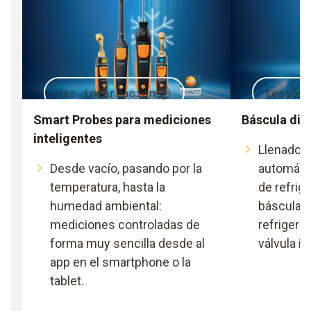
Más información
testo 
Smart Probes para mediciones
Báscula digi
inteligentes
Llenado 
Desde vacío, pasando por la
automáti
temperatura, hasta la
de refrig
humedad ambiental:
báscula di
mediciones controladas de
refrigeran
forma muy sencilla desde al
válvula in
app en el smartphone o la
tablet.