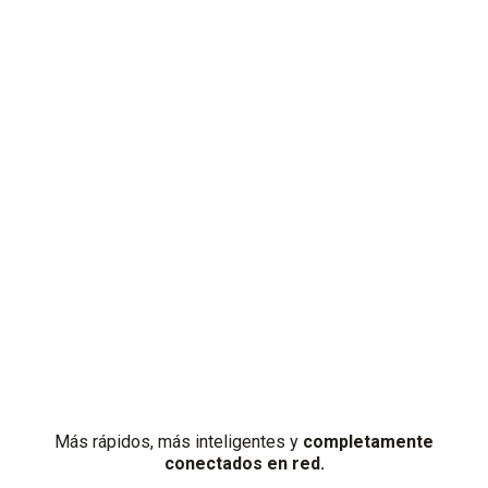
Acelera tu mundo
La mejor tecnología digital Testo de la historia.
Más rápidos, más inteligentes y
completamente
conectados en red.