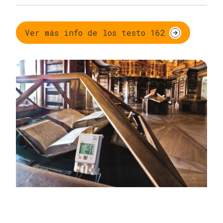
Sistema de alarmas y registro de datos por WiFi
en el Cloud
Ver más info de los testo 162
Sistema basado en la web: data loggers WiFi con
datos en el testo Cloud
Posibilidad de lectura de los datos de temperatura
y humedad desde cualquier lugar y en cualquier
momento con un dispositivo con conexión a
internet
Mensajes de alarma por SMS, notificación Push
o correo electrónico