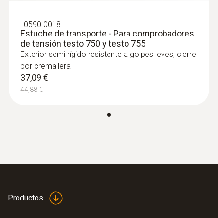
Revisión de la alimentación de tensión de
EN 61243-3; EN 61326-1; EN 61010-1
las fases
:
0590 0018
Estuche de transporte - Para comprobadores
Tipo de batería
de tensión testo 750 y testo 755
Exterior semi rígido resistente a golpes leves; cierre
2 pilas miniatura AAA
por cremallera
37,09 €
Medidas de la pantalla
44,88 €
1 línea
Tipo de pantalla
LCD
Temperatura de almacenamiento
Productos
-15 hasta +60 ºC