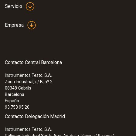
Servicio
Categoría de sobretensión
CAT IV 600 V; CAT III 690 V
Empresa
Homologaciones
TÜV; CSA; CE
Contacto Central Barcelona
Instrumentos Testo, S.A.
Zona Industrial, c/ B, nº 2
08348
Cabrils
Barcelona
España
93 753 95 20
Contacto Delegación Madrid
Instrumentos Testo, S.A.
Polígono Industrial Santa Ana, Av. de la Técnica 19, nave 1