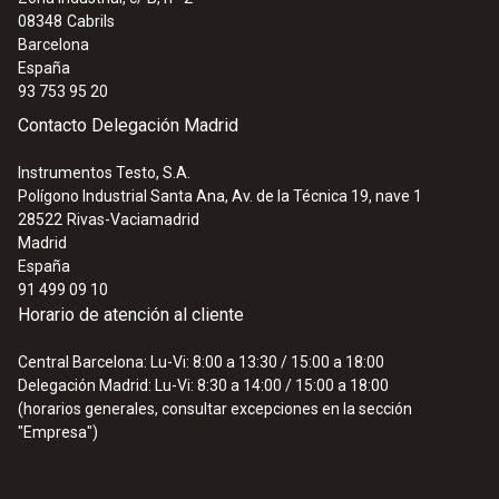
:
0590 7501
08348
Cabrils
Comprobador de tensión testo 750-1 -
Barcelona
Con pantalla LED 360º
España
53,50 €
93 753 95 20
64,73 €
Contacto Delegación Madrid
Instrumentos Testo, S.A.
Polígono Industrial Santa Ana, Av. de la Técnica 19, nave 1
28522
Rivas-Vaciamadrid
Madrid
España
91 499 09 10
Horario de atención al cliente
Central Barcelona: Lu-Vi: 8:00 a 13:30 / 15:00 a 18:00
Delegación Madrid: Lu-Vi: 8:30 a 14:00 / 15:00 a 18:00
(horarios generales, consultar excepciones en la sección
"Empresa")
:
0590 7502