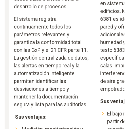
en sistemas
desarrollo de procesos.
edificios. Mi
El sistema registra
6381 es idea
continuamente todos los
pared y ofre
parámetros relevantes y
adicionales 
garantiza la conformidad total
humedad y la
con las GxP y el 21 CFR parte 11.
testo 6383 s
La gestión centralizada de datos,
específicam
las alertas en tiempo real y la
salas limpia
automatización inteligente
interferencia
permiten identificar las
de aire grac
desviaciones a tiempo y
empotrado.
mantener la documentación
Sus ventaja
segura y lista para las auditorías.
El bajo r
Sus ventajas:
partir de