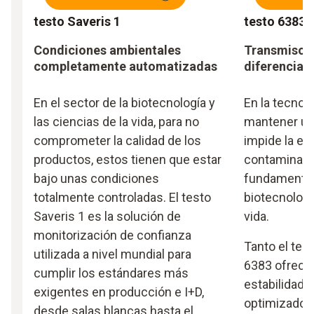
testo Saveris 1
testo 6383 
Condiciones ambientales
Transmisore
completamente automatizadas
diferencial 
En el sector de la biotecnología y
En la tecnol
las ciencias de la vida, para no
mantener una
comprometer la calidad de los
impide la ent
productos, estos tienen que estar
contaminado,
bajo unas condiciones
fundamental
totalmente controladas. El testo
biotecnologí
Saveris 1 es la solución de
vida.
monitorización de confianza
Tanto el tes
utilizada a nivel mundial para
6383 ofrece
cumplir los estándares más
estabilidad a
exigentes en producción e I+D,
optimizados 
desde salas blancas hasta el