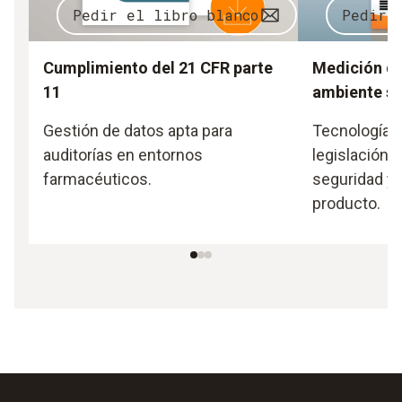
Pedir el libro blanco
Pedir 
Cumplimiento del 21 CFR parte
Medición de
11
ambiente s
Gestión de datos apta para
Tecnología p
auditorías en entornos
legislación y
farmacéuticos.
seguridad y l
producto.