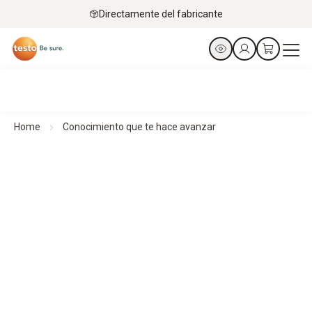
Directamente del fabricante
Home
Conocimiento que te hace avanzar
De profesionales para profesionales.
Conocimiento que te lleva más lejos
Tanto si se trata de conocimientos sobre productos como
de aplicaciones, en esta página reunimos conocimientos
relevantes para su día a día profesional. Elija el área
temática que más le interesa ahora y empiece de
inmediato.