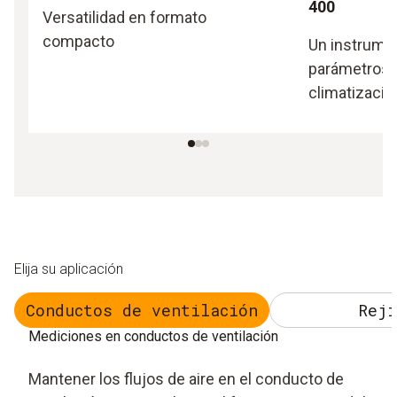
400
Versatilidad en formato
compacto
Un instrumen
parámetros r
climatizació
Elija su aplicación
Conductos de ventilación
Reji
Mediciones en conductos de ventilación
Mantener los flujos de aire en el conducto de