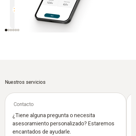
Compatible con todos los
Envío d
instrumentos Testo equipados
por e-m
con Bluetooth
Nuestros servicios
Contacto
¿Tiene alguna pregunta o necesita
asesoramiento personalizado? Estaremos
encantados de ayudarle.