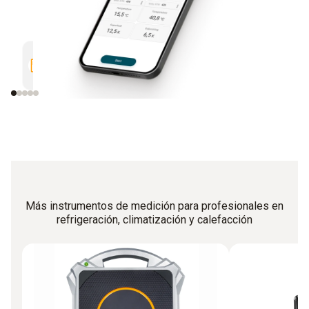
Visualización del historial gráfico
Análisis
de los valores medidos
Más instrumentos de medición para profesionales en
refrigeración, climatización y calefacción