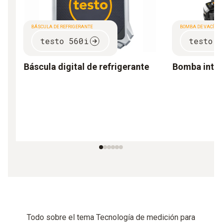
BÁSCULA DE REFRIGERANTE
BOMBA DE VACÍO
testo 560i
testo 
Báscula digital de refrigerante
Bomba intel
Todo sobre el tema Tecnología de medición para