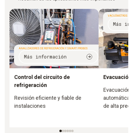
VACUÓMETROS
Más inf
ANALIZADORES DE REFRIGERACIÓN Y SMART PROBES
Más información
Control del circuito de
Evacuación/
refrigeración
Evacuación
Revisión eficiente y fiable de
automática 
instalaciones
de alta preci