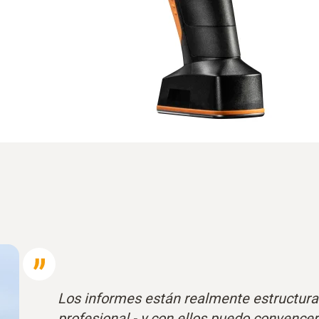
Los informes están realmente estructur
profesional - y con ellos puedo convencer 