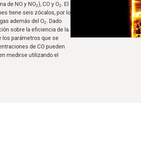
ma de NO y NO
), CO y O
. El
2
2
s tiene seis zócalos, por lo
 gas además del O
. Dado
2
ión sobre la eficiencia de la
e los parámetros que se
entraciones de CO pueden
en medirse utilizando el