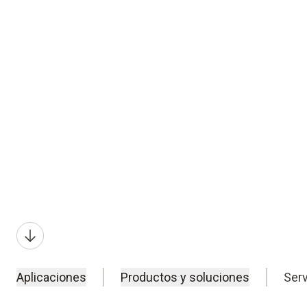
sistema, simplificación de procesos y ciclo
eficiencia al máximo con las soluciones y 
Testo.
Suscribirse al
Newsletter
Aplicaciones
Productos y soluciones
Serv