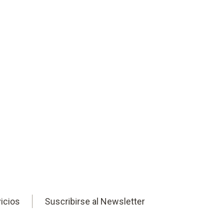
s de trabajo. Optimice su
tecnología de medición
icios
Suscribirse al Newsletter