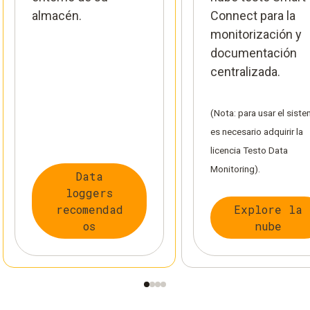
almacén.
Connect para la
monitorización y
documentación
centralizada.
(Nota: para usar el sist
es necesario adquirir la
licencia Testo Data
Monitoring).
Data
loggers
recomendad
Explore la
os
nube