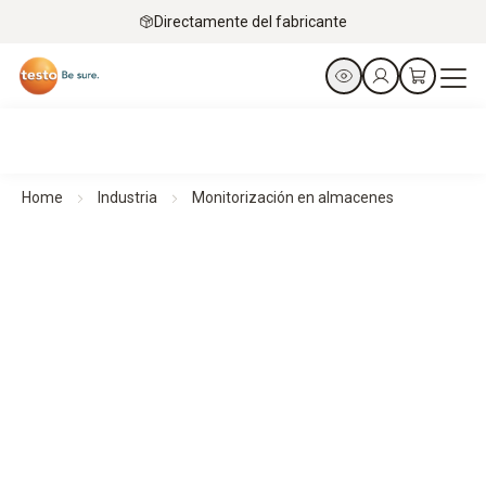
Directamente del fabricante
Home
Industria
Monitorización en almacenes
Monitorización ambiental para almacenes.
Monitorice todos los parámetros ambientales relevantes.
Para procesos estables y operaciones eficientes. Siempre.
En cualquier lugar. En cualquier momento.
Encuentre su solución de
monitorización