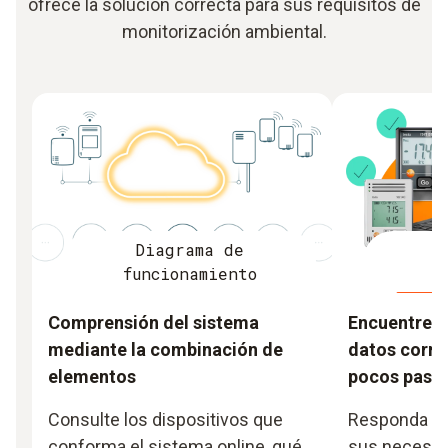
ofrece la solución correcta para sus requisitos de
monitorización ambiental.
Diagrama de
B
funcionamiento
Comprensión del sistema
Encuentre e
mediante la combinación de
datos corre
elementos
pocos paso
Consulte los dispositivos que
Responda po
conforma el sistema online, qué
sus necesid