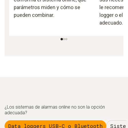
parámetros miden y cómo se
le recomend
pueden combinar.
logger o el 
adecuado.
¿Los sistemas de alarmas online no son la opción
adecuada?
Data loggers USB-C o Bluetooth
Siste