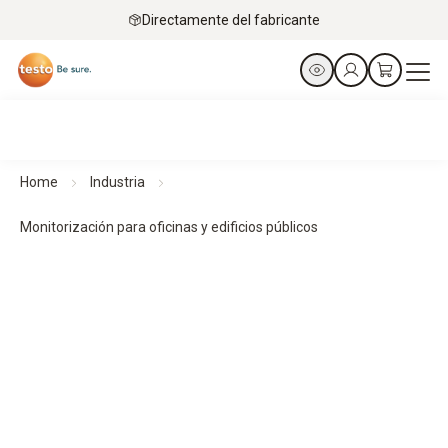
Directamente del fabricante
Home
Industria
Monitorización para oficinas y edificios públicos
Monitorización de condiciones ambiente en oficinas y
edificios públicos.
Monitorice parámetros tales como la temperatura, humedad
y el CO
continuamente para garantizar entornos
2
saludables, un funcionamiento de edificios eficiente en