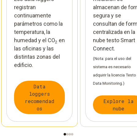
registran
almacenan de fo
continuamente
segura y se
parámetros como la
consultan de for
temperatura, la
centralizada en la
humedad y el CO
en
nube testo Smart
2
las oficinas y las
Connect.
distintas zonas del
(Nota: para el uso del
edificio.
sistema es necesario
adquirir la licencia Testo
Data Monitoring.)
Data
loggers
recomendad
Explore la
os
nube