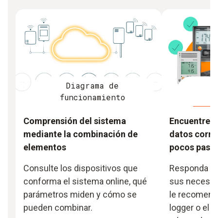
Diagrama de
B
funcionamiento
Comprensión del sistema
Encuentre e
mediante la combinación de
datos corre
elementos
pocos paso
Consulte los dispositivos que
Responda po
conforma el sistema online, qué
sus necesid
parámetros miden y cómo se
le recomend
pueden combinar.
logger o el 