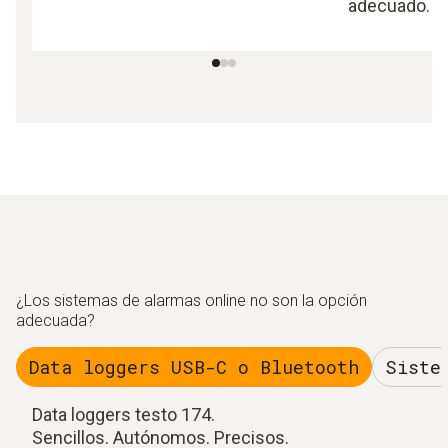
adecuado.
¿Los sistemas de alarmas online no son la opción
adecuada?
Data loggers USB-C o Bluetooth
Siste
Data loggers testo 174.
Sencillos. Autónomos. Precisos.