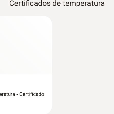
Certificados de temperatura
e manera sencilla, segura y conforme con todas las nor
ratura - Certificado