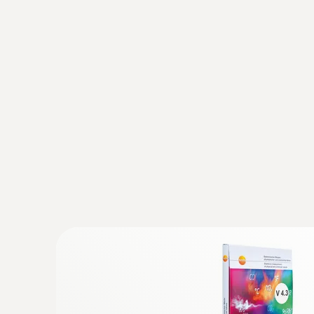
Supervisión y documentación de l
Desde hace mucho tiempo los investigadores han 
calidad. Debido a que las flores se comercializan
provenientes de Kenia, Tanzania o Ecuador, la s
durar varios días.
En este sentido, las flores no pueden transporta
por otro lado, los daños causados por el frío pe
ambiente suficiente para mantener la calidad de l
Con los registradores de datos testo 184 están 
y la humedad de forma rápida, sencilla y confiable