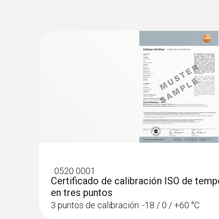
documentar todo el recorrido de distribución d
:
0520 0001
Certificado de calibración ISO de tempe
en tres puntos
3 puntos de calibración: -18 / 0 / +60 °C