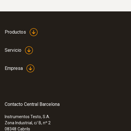
La mayoría de productos farmacéuticos
tienen que transportarse y almacenarse a lo
largo de toda la cadena de suministro
observando continuamente los valores límite
Productos
superiores e inferiores de la temperatura y la
humedad. La composición y los
componentes activos de los medicamentos
Servicio
pueden verse modificados de manera
irreversible si no se mantienen dentro de los
Empresa
límites de temperatura establecidos.
Pero no solo peligran los medicamentos y
principios sensibles. Las temperaturas bajo
Contacto Central Barcelona
cero o fuertes cambios de temperatura
también pueden provocar daños en los
Instrumentos Testo, S.A.
recipientes o instrumentos médicos. Esto
Zona Industrial, c/ B, nº 2
tiene como consecuencia la pérdida de toda
08348
Cabrils