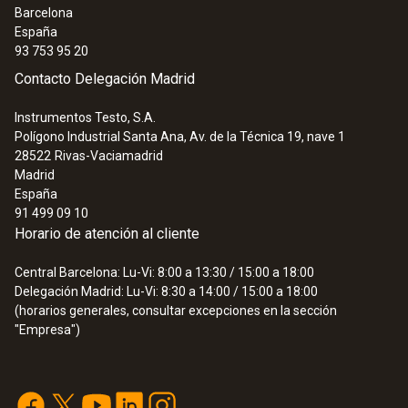
Barcelona
la mercancía, pérdidas económicas y pérdida
España
de la reputación.
93 753 95 20
Contacto Delegación Madrid
Por esta razón, en la gestión de calidad
conforme a GxP, el control de toda la cadena
Instrumentos Testo, S.A.
Polígono Industrial Santa Ana, Av. de la Técnica 19, nave 1
de frío desde la producción hasta la entrega
28522
Rivas-Vaciamadrid
es la condición fundamental para garantizar la
Madrid
calidad del producto y prevenir la pérdida del
España
buen nombre en la industria farmacéutica así
91 499 09 10
Horario de atención al cliente
como las posibles pérdidas económicas.
Central Barcelona: Lu-Vi: 8:00 a 13:30 / 15:00 a 18:00
Los registradores de datos testo 184 le
Delegación Madrid: Lu-Vi: 8:30 a 14:00 / 15:00 a 18:00
permiten proteger sus productos contra
(horarios generales, consultar excepciones en la sección
"Empresa")
interrupciones involuntarias de la cadena de
frío y supervisar y documentar todo el
recorrido de distribución de manera sencilla,