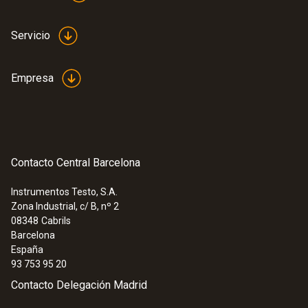
Servicio
Empresa
Contacto Central Barcelona
Instrumentos Testo, S.A.
Zona Industrial, c/ B, nº 2
:
0572 2031
08348
Cabrils
Data logger Wi-Fi testo Saveris 2-T1 -
Barcelona
Data logger WiFi de temperatura
España
189,29 €
93 753 95 20
229,04 €
Contacto Delegación Madrid