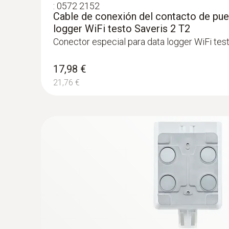
:
0572 2152
La tarea de medición para la comprobación de l
Cable de conexión del contacto de puer
normativa (reglamentaria) y que las mercancías s
logger WiFi testo Saveris 2 T2
Para las mediciones de contacto, generalmen
Conector especial para data logger WiFi tes
temperatura interior. En casos de duda, una 
congelado para este fin.
17,98 €
Esto se refiere al almacenamiento en cámaras fri
21,76 €
supermercados).
Ventajas de testo 108:
Se pueden aplicar las
Instrumento y sondas
Es conforme con HA
Tipo K (NiCr-Ni)
Se puede utilizar uni
NTC
:
0572 1001
Sonda de temperatura por penetración 