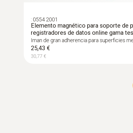
cable plano
Sonda NTC con cable plano para introducir po
las puertas
:
0554 2001
118,50 €
Elemento magnético para soporte de p
registradores de datos online gama te
143,38 €
Iman de gran adherencia para superficies me
25,43 €
30,77 €
Tipo T (Cu-CuNi)