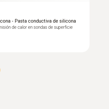
 lisa de 3 mm
edición en continuo
icona - Pasta conductiva de silicona
misión de calor en sondas de superficie