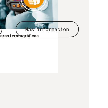
Más información
aras termográficas