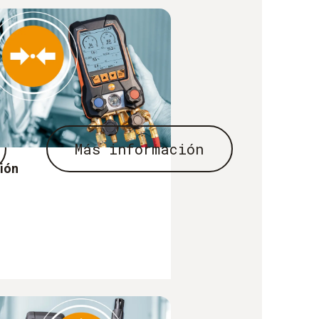
Más información
ión