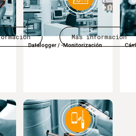
formación
Más información
Datalogger / -Monitorización
Cám