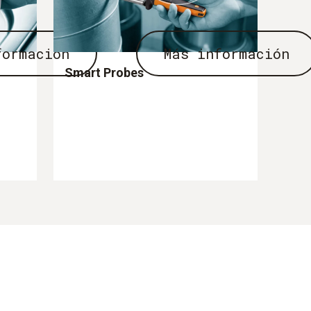
formación
Más información
Smart Probes