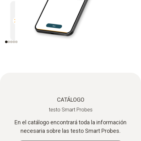
Multifuncional
Eficien
Compatible con todos los
Envío d
instrumentos Testo equipados
por e-m
con Bluetooth
CATÁLOGO
testo Smart Probes
En el catálogo encontrará toda la información
necesaria sobre las testo Smart Probes.