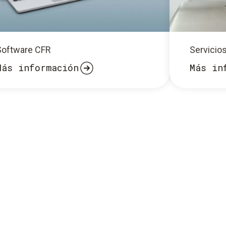
Software CFR
Servicio
Más información
Más in