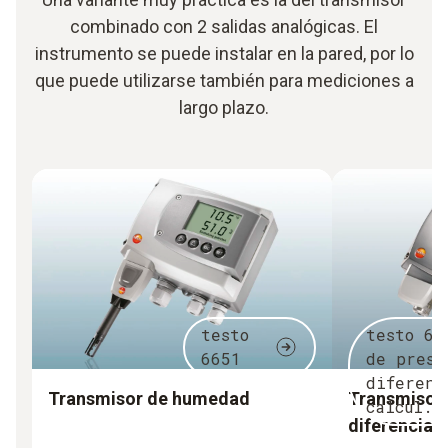
combinado con 2 salidas analógicas. El
instrumento se puede instalar en la pared, por lo
que puede utilizarse también para mediciones a
largo plazo.
testo
testo 63
6651
de presi
diferenc
Transmisor de humedad
Transmisor 
calcul..
diferencial