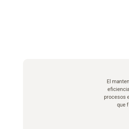
El manten
eficienci
procesos e
que f