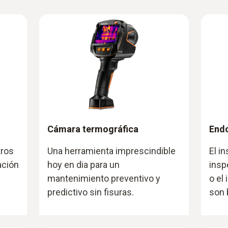
Cámara termográfica
End
tros
Una herramienta imprescindible
El i
ación
hoy en dia para un
insp
mantenimiento preventivo y
o el
predictivo sin fisuras.
son 