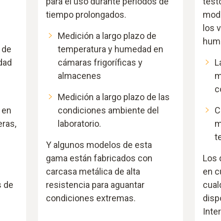
para el uso durante periodos de
test
tiempo prolongados.
mode
los 
Medición a largo plazo de
hum
 de
temperatura y humedad en
dad
cámaras frigoríficas y
L
almacenes
m
c
Medición a largo plazo de las
 en
condiciones ambiente del
C
eras,
laboratorio.
m
t
Y algunos modelos de esta
gama están fabricados con
Los 
carcasa metálica de alta
en c
s de
resistencia para aguantar
cual
condiciones extremas.
disp
Inte