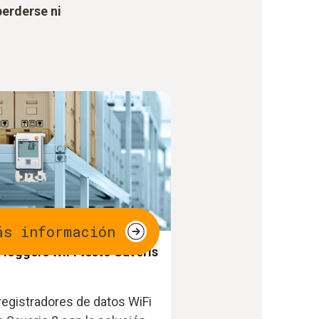
perderse ni
ás información
 loggers WiFi testo Saveris
registradores de datos WiFi