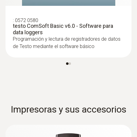
puertas o unidades de refrigeración, donde
registra los datos de temperatura a intervalos
:
0572 0580
especificados (normalmente, cada 15
testo ComSoft Basic v6.0 - Software para
minutos).
data loggers
Programación y lectura de registradores de datos
Con ayuda de software especial, los datos
de Testo mediante el software básico
registrados se pueden analizar y almacenar.
Supervisión y documentación
de temperaturas de
Impresoras y sus accesorios
almacenamiento
La observación apropiada de las temperaturas
de almacenamiento es un requisito previo