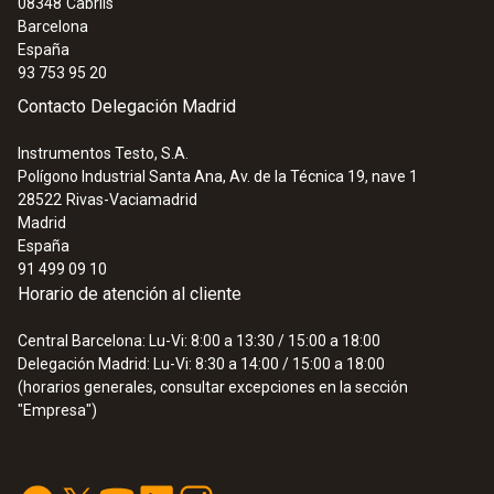
08348
Cabrils
durante el transporte pueden dar lugar desde
Barcelona
España
disminuciones importantes en la calidad de
93 753 95 20
los productos supervisados hasta la pérdida
Contacto Delegación Madrid
total de su valor.
Instrumentos Testo, S.A.
Con ayuda de un registrador de datos, se
Polígono Industrial Santa Ana, Av. de la Técnica 19, nave 1
pueden supervisar las mercancías en tránsito
28522
Rivas-Vaciamadrid
para asegurarse de que se están observando
Madrid
España
las zonas de temperatura especificadas;
91 499 09 10
después se puede leer, analizar y almacenar
Horario de atención al cliente
esta información utilizando un software
especial.
Central Barcelona: Lu-Vi: 8:00 a 13:30 / 15:00 a 18:00
Delegación Madrid: Lu-Vi: 8:30 a 14:00 / 15:00 a 18:00
(horarios generales, consultar excepciones en la sección
"Empresa")