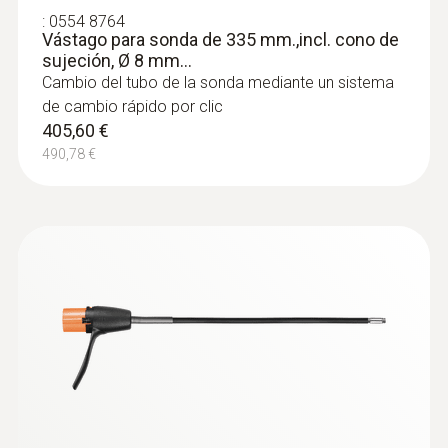
:
0554 8764
Vástago para sonda de 335 mm.,incl. cono de
sujeción, Ø 8 mm...
Cambio del tubo de la sonda mediante un sistema
de cambio rápido por clic
405,60 €
490,78 €
:
0633 3004 81
Analizador testo 300 Longlife "NEXT
LEVEL" - (ver los sets para más
información)