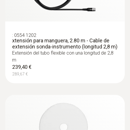
:
0554 1202
xtensión para manguera, 2.80 m - Cable de
:
0564 3004 75
extensión sonda-instrumento (longitud 2,8 m)
Set analizador de combustión testo 300
Extensión del tubo flexible con una longitud de 2,8
Longlife "NEXT LEVEL" - Con O2 y CO
m
2.044,98 €
239,40 €
2.474,43 €
289,67 €