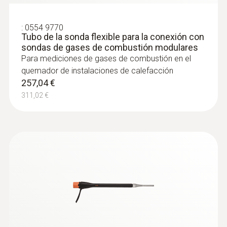
:
0554 9770
Tubo de la sonda flexible para la conexión con
sondas de gases de combustión modulares
Para mediciones de gases de combustión en el
quemador de instalaciones de calefacción
257,04 €
:
0564 3002 01
311,02 €
Set analizador de combustión testo 300
- Con sonda compacta
1.376,55 €
1.665,63 €