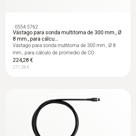
:
0554 5762
Vástago para sonda multitoma de 300 mm., Ø
8 mm., para cálcu...
Vástago para sonda multitoma de 300 mm., Ø 8
mm., para cálculo de promedio de CO
:
0564 3002 02
Set analizador de combustión testo 300
224,28 €
- Con sonda modular y vástago flexible
271,38 €
1.543,50 €
1.867,63 €