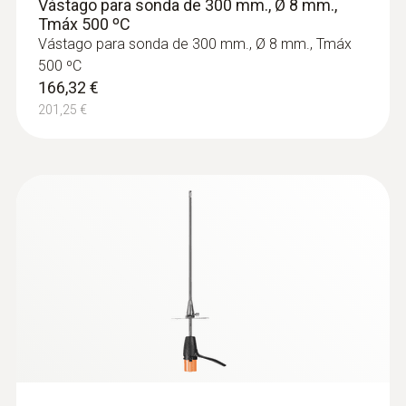
Vástago para sonda de 300 mm., Ø 8 mm.,
Tmáx 500 ºC
552 g
Vástago para sonda de 300 mm., Ø 8 mm., Tmáx
500 ºC
166,32 €
201,25 €
:
0633 3004 71
Analizador testo 300 Longlife "NEXT
LEVEL" - (ver los sets para más
información)